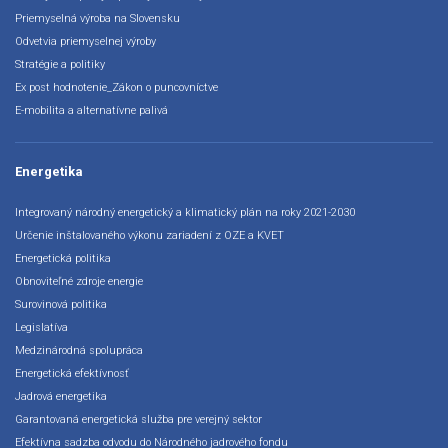
Priemyselná výroba na Slovensku
Odvetvia priemyselnej výroby
Stratégie a politiky
Ex post hodnotenie_Zákon o puncovníctve
E-mobilita a alternatívne palivá
Energetika
Integrovaný národný energetický a klimatický plán na roky 2021-2030
Určenie inštalovaného výkonu zariadení z OZE a KVET
Energetická politika
Obnoviteľné zdroje energie
Surovinová politika
Legislatíva
Medzinárodná spolupráca
Energetická efektívnosť
Jadrová energetika
Garantovaná energetická služba pre verejný sektor
Efektívna sadzba odvodu do Národného jadrového fondu