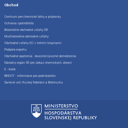
Obchod
Centrum pre chemické látky a prípravky
Ochrana spotrebiteľa
Bilaterálne obchodné vzťahy SR
Multilaterálne obchodné vzťahy
Obchodné vzťahy EÚ s tretími krajinami
Podpora exportu
Obchodné opatrenia - dovozné/vývozné obmedzenia
Národný orgán SR pre zákaz chemických zbraní
E - kolok
BREXIT - informácie pre podnikateľov
Sankcie voči Ruskej federácii a Bielorusku