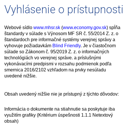
Vyhlásenie o prístupnosti
Webové sídlo
www.mhsr.sk
(
www.economy.gov.sk
) spĺňa
štandardy v súlade s Výnosom MF SR č. 55/2014 Z. z. o
štandardoch pre informačné systémy verejnej správy a
vyhovuje požiadavkám
Blind Friendly
. Je v čiastočnom
súlade so Zákonom č. 95/2019 Z. z. o informačných
technológiách vo verejnej správe. a príslušnými
vykonávacími predpismi v rozsahu podmienok podľa
smernica 2016/2102 vzhľadom na prvky nesúladu
uvedené nižšie.
Obsah uvedený nižšie nie je prístupný z týchto dôvodov:
Informácia o dokumente na stiahnutie sa poskytuje iba
využitím grafiky (Kritérium úspešnosti 1.1.1 Netextový
obsah)