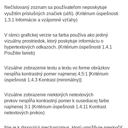
Nečíslovaný zoznam sa používateľom neposkytuje
využitím príslušných značiek (ul/li). (Kritérium úspešnosti
1.3.1 Informácie a vzájomné vzťahy
)
V rámci grafickej verzie sa farba používa ako jediný
vizuálny prostriedok, ktorý poskytuje informáciu o
hypertextových odkazoch. (Kritérium úspešnosti 1.4.1
Použitie farieb)
Vizuálne zobrazenie textu a textu vo forme obrázkov
nespĺňa kontrastný pomer najmenej 4,5:1 [Kritérium
úspešnosti 1.4.3 Kontrast (minimálny)]
Vizuálne zobrazenie niektorých netextových
prvkov
nespĺňa
kontrastný pomer k susediacej farbe
najmenej 3:1 (Kritérium úspešnosti 1.4.11 Kontrast
netextových prvkov)
Nie je k dispozícii mechanizmus, ktorý umožňuje preskočiť