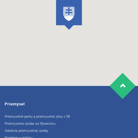
Priemysel
Priemyselné parky a priemyselné zóny v SR
Priemyselná výroba na Slovensku
Odvetvia priemyselnej výroby
Stratégie a politiky