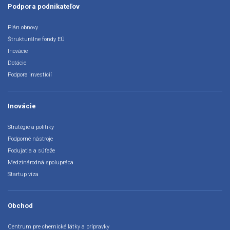
Podpora podnikateľov
Plán obnovy
Štrukturálne fondy EÚ
Inovácie
Dotácie
Podpora investícií
Inovácie
Stratégie a politiky
Podporné nástroje
Podujatia a súťaže
Medzinárodná spolupráca
Startup víza
Obchod
Centrum pre chemické látky a prípravky