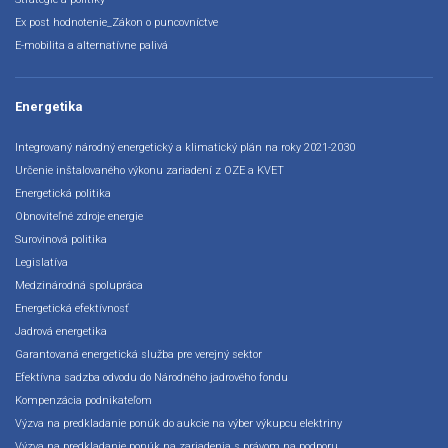
Ex post hodnotenie_Zákon o puncovníctve
E-mobilita a alternatívne palivá
Energetika
Integrovaný národný energetický a klimatický plán na roky 2021-2030
Určenie inštalovaného výkonu zariadení z OZE a KVET
Energetická politika
Obnoviteľné zdroje energie
Surovinová politika
Legislatíva
Medzinárodná spolupráca
Energetická efektívnosť
Jadrová energetika
Garantovaná energetická služba pre verejný sektor
Efektívna sadzba odvodu do Národného jadrového fondu
Kompenzácia podnikateľom
Výzva na predkladanie ponúk do aukcie na výber výkupcu elektriny
Výzva na predkladanie ponúk na zariadenia s právom na podporu