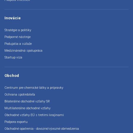
Inovácie
Stratégie a politiky
Podporné nástroje
Podujatia a súťaže
Medzinárodná spolupráca
Startup víza
Obchod
Centrum pre chemické látky a prípravky
Ochrana spotrebiteľa
Bilaterálne obchodné vzťahy SR
Multilaterálne obchodné vzťahy
Obchodné vzťahy EÚ s tretími krajinami
Podpora exportu
Obchodné opatrenia - dovozné/vývozné obmedzenia