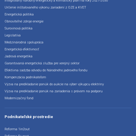
Integrovaný národný energetický a klimatický plán na roky 2021-2030
Určenie inštalovaného výkonu zariadení z OZE a KVET
Energetická politika
Obnoviteľné zdroje energie
Surovinová politika
Legislatíva
Medzinárodná spolupráca
Energetická efektívnosť
Jadrová energetika
Garantovaná energetická služba pre verejný sektor
Efektívna sadzba odvodu do Národného jadrového fondu
Kompenzácia podnikateľom
Výzva na predkladanie ponúk do aukcie na výber výkupcu elektriny
Výzva na predkladanie ponúk na zariadenia s právom na podporu
Modernizačný fond
Podnikateľské prostredie
Reforma 1in2out