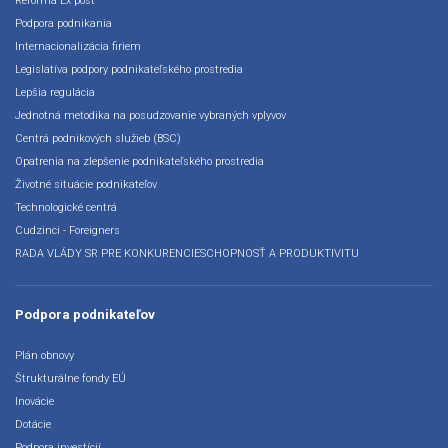
Reforma Ex post
Podpora podnikania
Internacionalizácia firiem
Legislatíva podpory podnikateľského prostredia
Lepšia regulácia
Jednotná metodika na posudzovanie vybraných vplyvov
Centrá podnikových služieb (BSC)
Opatrenia na zlepšenie podnikateľského prostredia
Životné situácie podnikateľov
Technologické centrá
Cudzinci - Foreigners
RADA VLÁDY SR PRE KONKURENCIESCHOPNOSŤ A PRODUKTIVITU
Podpora podnikateľov
Plán obnovy
Štrukturálne fondy EÚ
Inovácie
Dotácie
Podpora investícií