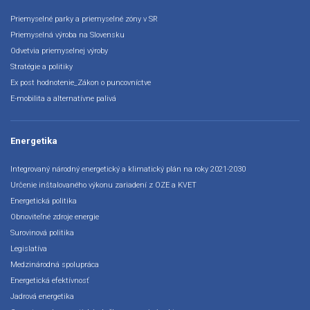
Priemyselné parky a priemyselné zóny v SR
Priemyselná výroba na Slovensku
Odvetvia priemyselnej výroby
Stratégie a politiky
Ex post hodnotenie_Zákon o puncovníctve
E-mobilita a alternatívne palivá
Energetika
Integrovaný národný energetický a klimatický plán na roky 2021-2030
Určenie inštalovaného výkonu zariadení z OZE a KVET
Energetická politika
Obnoviteľné zdroje energie
Surovinová politika
Legislatíva
Medzinárodná spolupráca
Energetická efektívnosť
Jadrová energetika