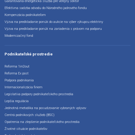
Garantovaná energetická služba pre verejný sektor
Efektívna sadzba odvodu do Národného jadrového fondu
Kompenzácia podnikateľom
Výzva na predkladanie ponúk do aukcie na výber výkupcu elektriny
Výzva na predkladanie ponúk na zariadenia s právom na podporu
Modernizačný fond
Podnikateľské prostredie
Reforma 1in2out
Reforma Ex post
Podpora podnikania
Internacionalizácia firiem
Legislatíva podpory podnikateľského prostredia
Lepšia regulácia
Jednotná metodika na posudzovanie vybraných vplyvov
Centrá podnikových služieb (BSC)
Opatrenia na zlepšenie podnikateľského prostredia
Životné situácie podnikateľov