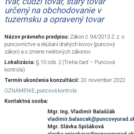
tvar, cudzí tovar, starý tovar
určený na obchodovanie v
tuzemsku a opravený tovar
Názov právneho predpisu:
Zákon č. 94/2013 Z. z. o
puncovníctve a skúšaní drahých kovov (puncový
zákon) a o zmene niektorých zákonov
Lokalizácia:
§ 10 ods. 2 (Tretia časť – Puncová
kontrola)
Termín ukončenia konzultácií:
20. november 2022
OZNÁMENIE_puncová kontrola
Kontaktná osoba:
Mgr. Ing. Vladimír Balaščák
vladimir.balascak@puncovyurad.s
Mgr. Slávka Spišáková
slavka.spisakova@puncovyurad.sk