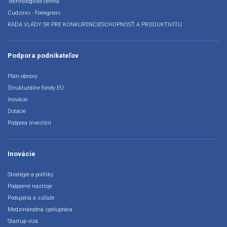
Technologické centrá
Cudzinci - Foreigners
RADA VLÁDY SR PRE KONKURENCIESCHOPNOSŤ A PRODUKTIVITU
Podpora podnikateľov
Plán obnovy
Štrukturálne fondy EÚ
Inovácie
Dotácie
Podpora investícií
Inovácie
Stratégie a politiky
Podporné nástroje
Podujatia a súťaže
Medzinárodná spolupráca
Startup víza