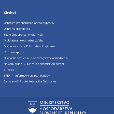
Obchod
Centrum pre chemické látky a prípravky
Ochrana spotrebiteľa
Bilaterálne obchodné vzťahy SR
Multilaterálne obchodné vzťahy
Obchodné vzťahy EÚ s tretími krajinami
Podpora exportu
Obchodné opatrenia - dovozné/vývozné obmedzenia
Národný orgán SR pre zákaz chemických zbraní
E - kolok
BREXIT - informácie pre podnikateľov
Sankcie voči Ruskej federácii a Bielorusku