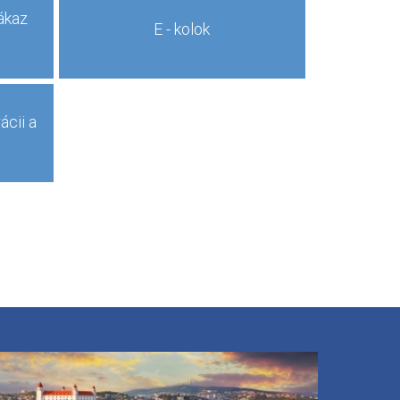
ákaz
E - kolok
ácii a