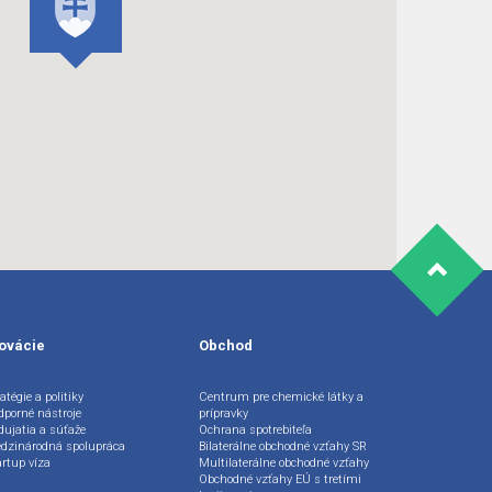
ovácie
Obchod
atégie a politiky
Centrum pre chemické látky a
dporné nástroje
prípravky
dujatia a súťaže
Ochrana spotrebiteľa
dzinárodná spolupráca
Bilaterálne obchodné vzťahy SR
artup víza
Multilaterálne obchodné vzťahy
Obchodné vzťahy EÚ s tretími