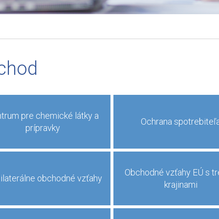
chod
trum pre chemické látky a
Ochrana spotrebiteľ
prípravky
Obchodné vzťahy EÚ s tr
ilaterálne obchodné vzťahy
krajinami