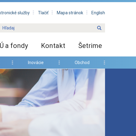
ktronické služby
Tlačiť
Mapa stránok
English
Ú a fondy
Kontakt
Šetrime
Inovácie
Obchod