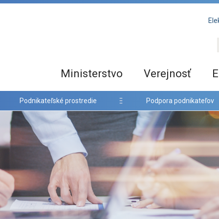
Ele
Ministerstvo
Verejnosť
E
Podnikateľské prostredie
Podpora podnikateľov