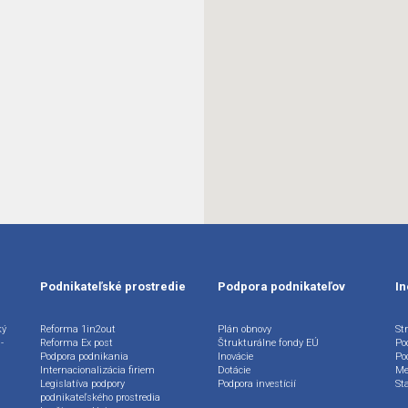
Podnikateľské prostredie
Podpora podnikateľov
In
ký
Reforma 1in2out
Plán obnovy
Str
-
Reforma Ex post
Štrukturálne fondy EÚ
Po
Podpora podnikania
Inovácie
Po
Internacionalizácia firiem
Dotácie
Me
Legislatíva podpory
Podpora investícií
St
podnikateľského prostredia