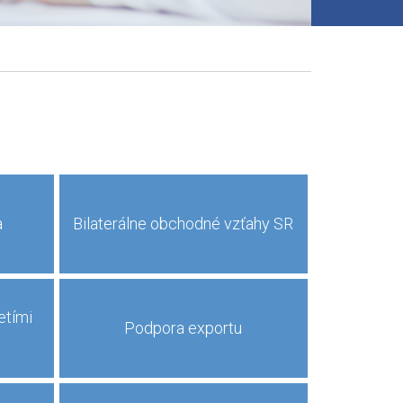
a
Bilaterálne obchodné vzťahy SR
etími
Podpora exportu