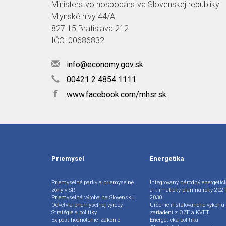
Ministerstvo hospodárstva Slovenskej republiky
Mlynské nivy 44/A
827 15 Bratislava 212
IČO: 00686832
info@economy.gov.sk
00421 2 4854 1111
f
www.facebook.com/mhsr.sk
Priemysel
Energetika
Priemyselné parky a priemyselné
Integrovaný národný energetic
zóny v SR
a klimatický plán na roky 2021
Priemyselná výroba na Slovensku
2030
Odvetvia priemyselnej výroby
Určenie inštalovaného výkonu
Stratégie a politiky
zariadení z OZE a KVET
Ex post hodnotenie_Zákon o
Energetická politika