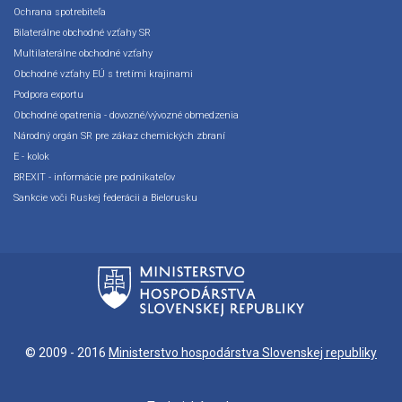
Ochrana spotrebiteľa
Bilaterálne obchodné vzťahy SR
Multilaterálne obchodné vzťahy
Obchodné vzťahy EÚ s tretími krajinami
Podpora exportu
Obchodné opatrenia - dovozné/vývozné obmedzenia
Národný orgán SR pre zákaz chemických zbraní
E - kolok
BREXIT - informácie pre podnikateľov
Sankcie voči Ruskej federácii a Bielorusku
© 2009 - 2016
Ministerstvo hospodárstva Slovenskej republiky