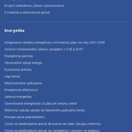
Ex post hodnotenie_Zákon o puncovníctve
E-mobilita a alternatívne palivá
Energetika
Integrovaný národný energetický a klimatický plán na roky 2021-2030
Určenie inštalovaného výkonu zariadení z OZE a KVET
Energetická politika
Obnoviteľné zdroje energie
Surovinová politika
Legislatíva
Medzinárodná spolupráca
Energetická efektívnosť
Jadrová energetika
Garantovaná energetická služba pre verejný sektor
Efektívna sadzba odvodu do Národného jadrového fondu
Kompenzácia podnikateľom
Výzva na predkladanie ponúk do aukcie na výber výkupcu elektriny
Výzva na predkladanie ponúk na zariadenia s právom na podporu