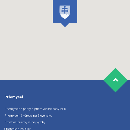
Priemysel
Priemyselné parky a priemyselné zóny v SR
Priemyselná výroba na Slovensku
Odvetvia priemyselnej výroby
Stratégie a politiky