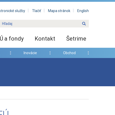
ktronické služby
Tlačiť
Mapa stránok
English
Ú a fondy
Kontakt
Šetrime
Inovácie
Obchod
EÚ