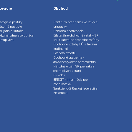
ovácie
Obchod
atégie a politiky
Centrum pre chemické látky a
dporné nástroje
prípravky
dujatia a súťaže
Ochrana spotrebiteľa
dzinárodná spolupráca
Bilaterálne obchodné vzťahy SR
artup víza
Multilaterálne obchodné vzťahy
Obchodné vzťahy EÚ s tretími
krajinami
Podpora exportu
Obchodné opatrenia -
dovozné/vývozné obmedzenia
Národný orgán SR pre zákaz
chemických zbraní
E - kolok
BREXIT - informácie pre
podnikateľov
Sankcie voči Ruskej federácii a
Bielorusku