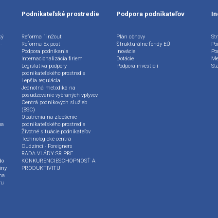
Podnikateľské prostredie
Podpora podnikateľov
In
ký
Reforma 1in2out
Plán obnovy
Str
-
Reforma Ex post
Štrukturálne fondy EÚ
Po
Podpora podnikania
Inovácie
Po
Internacionalizácia firiem
Dotácie
Me
Legislatíva podpory
Podpora investícií
St
podnikateľského prostredia
Lepšia regulácia
Jednotná metodika na
posudzovanie vybraných vplyvov
Centrá podnikových služieb
(BSC)
Opatrenia na zlepšenie
ba
podnikateľského prostredia
Životné situácie podnikateľov
Technologické centrá
Cudzinci - Foreigners
RADA VLÁDY SR PRE
do
KONKURENCIESCHOPNOSŤ A
iny
PRODUKTIVITU
na
ru