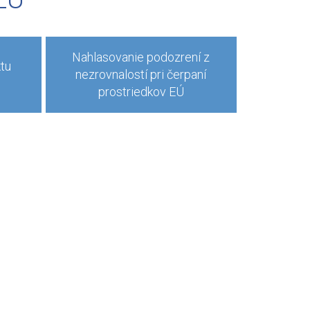
Nahlasovanie podozrení z
ktu
nezrovnalostí pri čerpaní
prostriedkov EÚ