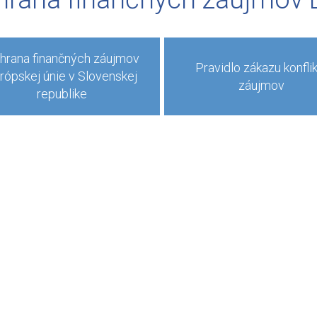
hrana finančných záujmov
Pravidlo zákazu konfli
rópskej únie v Slovenskej
záujmov
republike