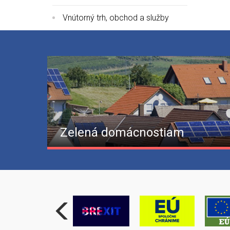
Vnútorný trh, obchod a služby
Zelená domácnostiam