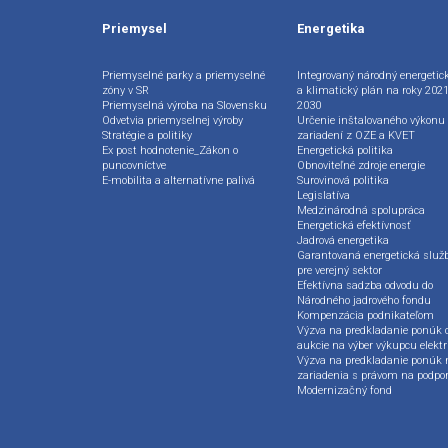
Priemysel
Energetika
Priemyselné parky a priemyselné
Integrovaný národný energetic
zóny v SR
a klimatický plán na roky 2021
Priemyselná výroba na Slovensku
2030
Odvetvia priemyselnej výroby
Určenie inštalovaného výkonu
Stratégie a politiky
zariadení z OZE a KVET
Ex post hodnotenie_Zákon o
Energetická politika
puncovníctve
Obnoviteľné zdroje energie
E-mobilita a alternatívne palivá
Surovinová politika
Legislatíva
Medzinárodná spolupráca
Energetická efektívnosť
Jadrová energetika
Garantovaná energetická služ
pre verejný sektor
Efektívna sadzba odvodu do
Národného jadrového fondu
Kompenzácia podnikateľom
Výzva na predkladanie ponúk 
aukcie na výber výkupcu elektr
Výzva na predkladanie ponúk 
zariadenia s právom na podpo
Modernizačný fond