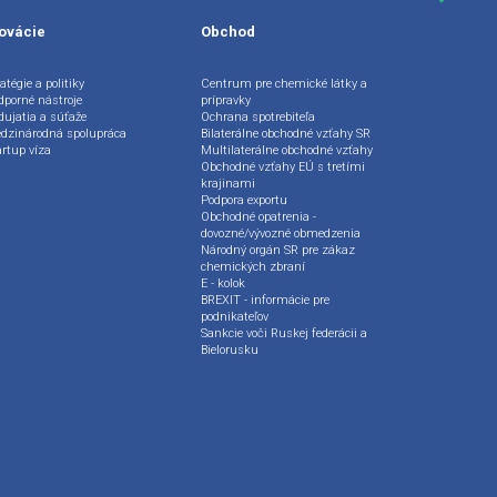
ovácie
Obchod
atégie a politiky
Centrum pre chemické látky a
dporné nástroje
prípravky
dujatia a súťaže
Ochrana spotrebiteľa
dzinárodná spolupráca
Bilaterálne obchodné vzťahy SR
artup víza
Multilaterálne obchodné vzťahy
Obchodné vzťahy EÚ s tretími
krajinami
Podpora exportu
Obchodné opatrenia -
dovozné/vývozné obmedzenia
Národný orgán SR pre zákaz
chemických zbraní
E - kolok
BREXIT - informácie pre
podnikateľov
Sankcie voči Ruskej federácii a
Bielorusku