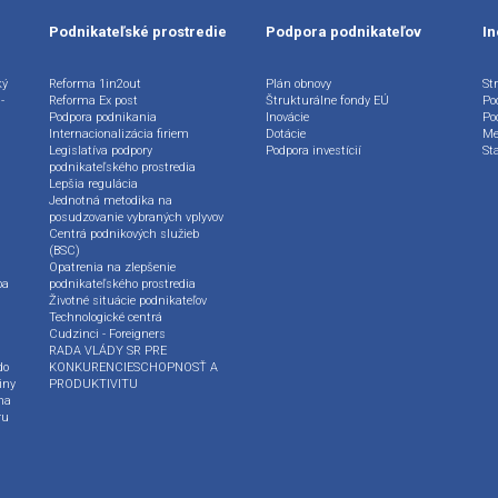
Podnikateľské prostredie
Podpora podnikateľov
In
ký
Reforma 1in2out
Plán obnovy
Str
-
Reforma Ex post
Štrukturálne fondy EÚ
Po
Podpora podnikania
Inovácie
Po
Internacionalizácia firiem
Dotácie
Me
Legislatíva podpory
Podpora investícií
St
podnikateľského prostredia
Lepšia regulácia
Jednotná metodika na
posudzovanie vybraných vplyvov
Centrá podnikových služieb
(BSC)
Opatrenia na zlepšenie
ba
podnikateľského prostredia
Životné situácie podnikateľov
Technologické centrá
Cudzinci - Foreigners
RADA VLÁDY SR PRE
do
KONKURENCIESCHOPNOSŤ A
iny
PRODUKTIVITU
na
ru