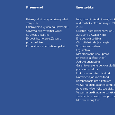
Priemysel
Energetika
Priemyselné parky a priemyselné
Integrovaný národný energetic
zóny v SR
a klimatický plán na roky 2021
Priemyselná výroba na Slovensku
2030
Odvetvia priemyselnej výroby
Určenie inštalovaného výkonu
Stratégie a politiky
zariadení z OZE a KVET
Ex post hodnotenie_Zákon o
Energetická politika
puncovníctve
Obnoviteľné zdroje energie
E-mobilita a alternatívne palivá
Surovinová politika
Legislatíva
Medzinárodná spolupráca
Energetická efektívnosť
Jadrová energetika
Garantovaná energetická služ
pre verejný sektor
Efektívna sadzba odvodu do
Národného jadrového fondu
Kompenzácia podnikateľom
Výzva na predkladanie ponúk 
aukcie na výber výkupcu elektr
Výzva na predkladanie ponúk 
zariadenia s právom na podpo
Modernizačný fond