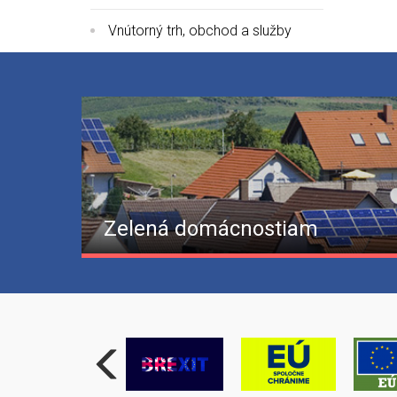
Vnútorný trh, obchod a služby
Zelená domácnostiam