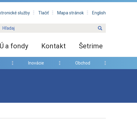
ktronické služby
Tlačiť
Mapa stránok
English
Ú a fondy
Kontakt
Šetrime
Inovácie
Obchod