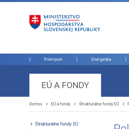
Priemysel
Energetika
EÚ A FONDY
Domov
EÚ a fondy
Štrukturálne fondy EÚ
Štrukturálne fondy EÚ
Pol