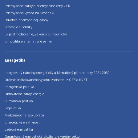
Priemyselné parky a priemyselné zóny v SR
Priemyselná výroba na Slovensku
Odvetvia priemyselnej výroby
Stratégie a politiky
Ex post hodnotenie_Zákon o puncovníctve
E-mobilita a alternatívne palivá
Energetika
Integrovaný národný energetický a klimatický plán na roky 2021-2030
Určenie inštalovaného výkonu zariadení z OZE a KVET
Energetická politika
Obnoviteľné zdroje energie
Surovinová politika
Legislatíva
Medzinárodná spolupráca
Energetická efektívnosť
Jadrová energetika
Garantovaná energetická služba pre verejný sektor