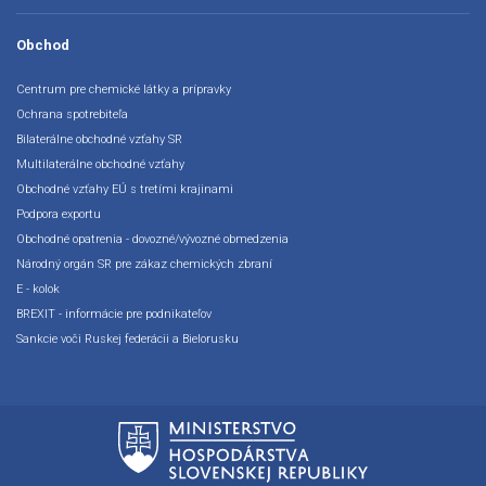
Obchod
Centrum pre chemické látky a prípravky
Ochrana spotrebiteľa
Bilaterálne obchodné vzťahy SR
Multilaterálne obchodné vzťahy
Obchodné vzťahy EÚ s tretími krajinami
Podpora exportu
Obchodné opatrenia - dovozné/vývozné obmedzenia
Národný orgán SR pre zákaz chemických zbraní
E - kolok
BREXIT - informácie pre podnikateľov
Sankcie voči Ruskej federácii a Bielorusku