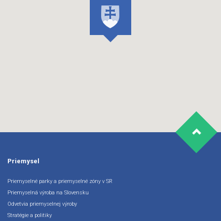
Priemysel
Priemyselné parky a priemyselné zóny v SR
Priemyselná výroba na Slovensku
Odvetvia priemyselnej výroby
Stratégie a politiky