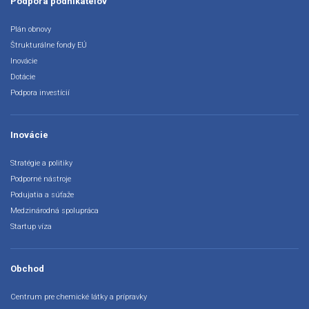
Podpora podnikateľov
Plán obnovy
Štrukturálne fondy EÚ
Inovácie
Dotácie
Podpora investícií
Inovácie
Stratégie a politiky
Podporné nástroje
Podujatia a súťaže
Medzinárodná spolupráca
Startup víza
Obchod
Centrum pre chemické látky a prípravky