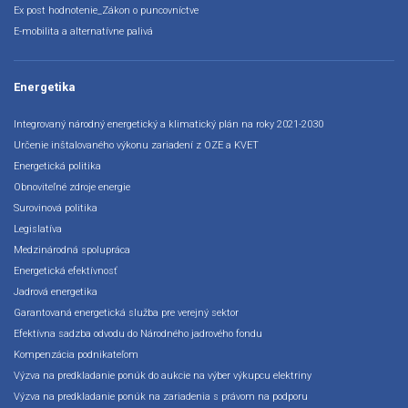
Ex post hodnotenie_Zákon o puncovníctve
E-mobilita a alternatívne palivá
Energetika
Integrovaný národný energetický a klimatický plán na roky 2021-2030
Určenie inštalovaného výkonu zariadení z OZE a KVET
Energetická politika
Obnoviteľné zdroje energie
Surovinová politika
Legislatíva
Medzinárodná spolupráca
Energetická efektívnosť
Jadrová energetika
Garantovaná energetická služba pre verejný sektor
Efektívna sadzba odvodu do Národného jadrového fondu
Kompenzácia podnikateľom
Výzva na predkladanie ponúk do aukcie na výber výkupcu elektriny
Výzva na predkladanie ponúk na zariadenia s právom na podporu